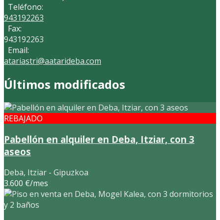
Teléfono:
943192263
Fax:
943192263
Email:
atariastri@aatarideba.com
Últimos modificados
REBAJADO
Pabellón en alquiler en Deba, Itziar, con 3
aseos
Deba, Itziar - Gipuzkoa
3.600 €/mes