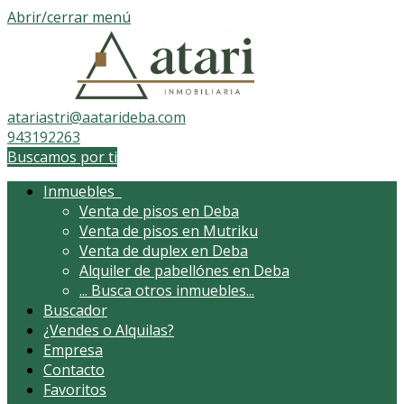
Abrir/cerrar menú
atariastri@aatarideba.com
943192263
Buscamos por ti
Inmuebles
Venta de pisos en Deba
Venta de pisos en Mutriku
Venta de duplex en Deba
Alquiler de pabellónes en Deba
...
Busca otros inmuebles...
Buscador
¿Vendes o Alquilas?
Empresa
Contacto
Favoritos