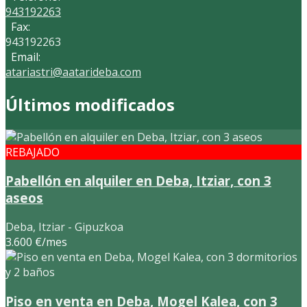
943192263
Fax:
943192263
Email:
atariastri@aatarideba.com
Últimos modificados
REBAJADO
Pabellón en alquiler en Deba, Itziar, con 3
aseos
Deba, Itziar - Gipuzkoa
3.600 €/mes
Piso en venta en Deba, Mogel Kalea, con 3