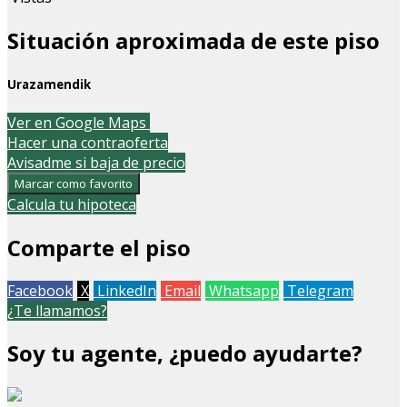
Situación aproximada de este piso
Urazamendik
Leaflet
| Map data ©
OpenStreetMap
contributors
Ver en Google Maps
+
Hacer una contraoferta
Avisadme si baja de precio
−
Marcar como favorito
Calcula tu hipoteca
Comparte el piso
Facebook
X
LinkedIn
Email
Whatsapp
Telegram
¿Te llamamos?
Soy tu agente, ¿puedo ayudarte?