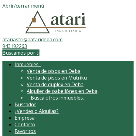
Abrir/cerrar menú
atariastri@aatarideba.com
943192263
Buscamos por ti
Inmuebles
Venta de pisos en Deba
Venta de pisos en Mutriku
Venta de duplex en Deba
Alquiler de pabellónes en Deba
...
Busca otros inmuebles...
Buscador
¿Vendes o Alquilas?
Empresa
Contacto
Favoritos