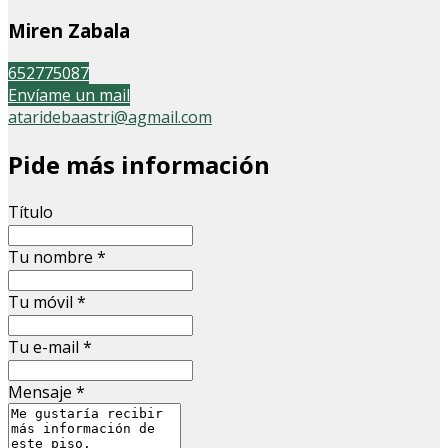
Miren Zabala
652775087
Envíame un mail
ataridebaastri@agmail.com
Pide más información
Título
Tu nombre
*
Tu móvil
*
Tu e-mail
*
Mensaje
*