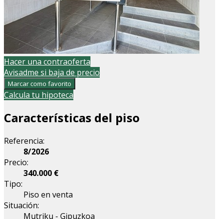
Hacer una contraoferta
Avisadme si baja de precio
Marcar como favorito
Calcula tu hipoteca
Características del piso
Referencia:
8/2026
Precio:
340.000 €
Tipo:
Piso en venta
Situación:
Mutriku - Gipuzkoa